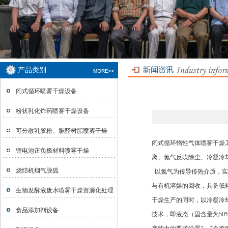
产品类别
闭式循环喷雾干燥设备
粉状乳化炸药喷雾干燥设备
可分散乳胶粉、脲醛树脂喷雾干燥
闭式循环惰性气体喷雾干燥
锂电池正负极材料喷雾干燥
离、氮气反吹除尘、冷凝冷
烧结机烟气脱硫
以氮气为传导传热介质，实
与有机溶媒的回收，具备低
生物发酵液废水喷雾干燥资源化处理
干燥生产的同时，以冷凝冷
食品添加剂设备
技术，即液态（固含量为5