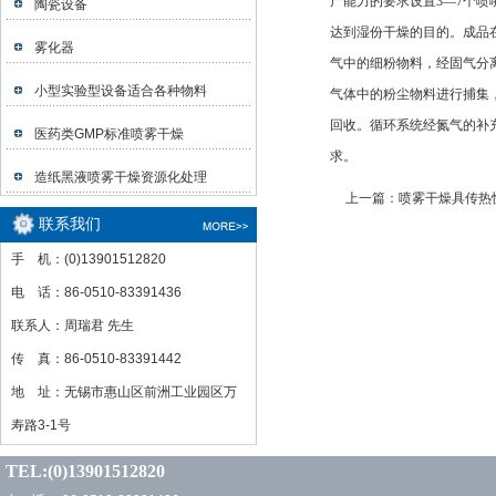
产能力的要求设置3—7个
陶瓷设备
达到湿份干燥的目的。成品
雾化器
气中的细粉物料，经固气分
小型实验型设备适合各种物料
气体中的粉尘物料进行捕集
回收。循环系统经氮气的补
医药类GMP标准喷雾干燥
求。
造纸黑液喷雾干燥资源化处理
上一篇：
喷雾干燥具传热
联系我们
手 机：(0)13901512820
电 话：86-0510-83391436
联系人：周瑞君 先生
传 真：86-0510-83391442
地 址：无锡市惠山区前洲工业园区万
寿路3-1号
TEL:(0)13901512820